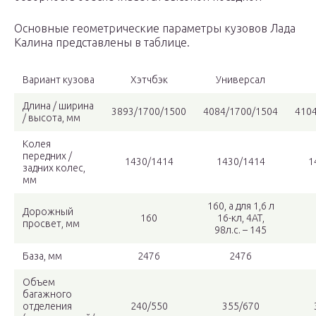
Основные геометрические параметры кузовов Лада
Калина представлены в таблице.
Вариант кузова
Хэтчбэк
Универсал
Длина / ширина
3893/1700/1500
4084/1700/1504
410
/ высота, мм
Колея
передних /
1430/1414
1430/1414
1
задних колес,
мм
160, а для 1,6 л
Дорожный
160
16-кл, 4АТ,
просвет, мм
98л.с. – 145
База, мм
2476
2476
Объем
багажного
отделения
240/550
355/670