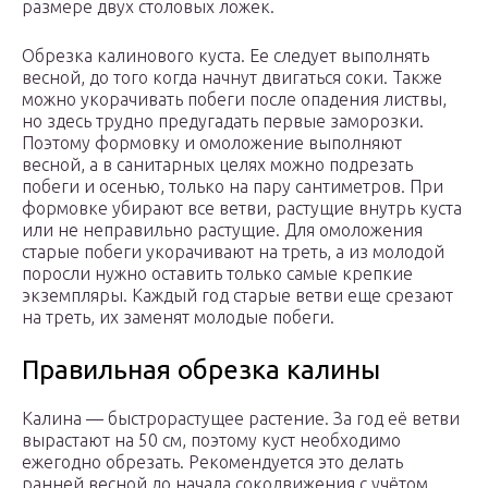
размере двух столовых ложек.
Обрезка калинового куста. Ее следует выполнять
весной, до того когда начнут двигаться соки. Также
можно укорачивать побеги после опадения листвы,
но здесь трудно предугадать первые заморозки.
Поэтому формовку и омоложение выполняют
весной, а в санитарных целях можно подрезать
побеги и осенью, только на пару сантиметров. При
формовке убирают все ветви, растущие внутрь куста
или не неправильно растущие. Для омоложения
старые побеги укорачивают на треть, а из молодой
поросли нужно оставить только самые крепкие
экземпляры. Каждый год старые ветви еще срезают
на треть, их заменят молодые побеги.
Правильная обрезка калины
Калина — быстрорастущее растение. За год её ветви
вырастают на 50 см, поэтому куст необходимо
ежегодно обрезать. Рекомендуется это делать
ранней весной до начала сокодвижения с учётом