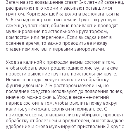
Затем на это возвышение ставят 3-х летний саженец,
расправляют его корни и засыпают оставшимся
грунтом. Корневая шейка должна располагаться на
5–6 см над поверхностью земли. Грунт вкруговую
саженца уплотняют, обильно поливают и проводят
мульчирование приствольного круга торфом,
компостом или перегноем. Если высадка идет в
осеннее время, то важно проводить ее между
опадением листвы и первыми заморозками.
Уход за калиной с приходом весны состоит в том,
чтобы собрать всю прошлогоднюю листву, а также
провести рыхление грунта в приствольном круге.
Немного погодя следует выполнить обработку
фунгицидом или 7 % раствором мочевины, но
последнее средство используют до появления почек,
иначе их можно сжечь. Уход в весенне-летний
период состоит в том, чтобы рыхлить почву вокруг
калины, уничтожать сорняки и поливать ее. С
приходом осени, опавшую листву убирают, проводят
обработку от болезней и вредителей, вносят жидкое
удобрение и снова мульчируют приствольный круг с