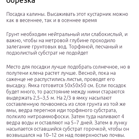
обрезка
Посадка калины. Высаживать этот кустарник можно
как в весеннее, так и в осеннее время
Грунт необходим нейтральный или слабокислый, и
важно, чтобы на метровой глубине проходило
залегание грунтовых вод. Торфяной, песчаный и
подзолистый субстрат не подойдет
Место для посадки лучше подобрать солнечное, но в
полутени клена растет лучше. Весной, пока на
саженце не распустились листья, проводят его
высадку. Ямка готовится 50х50х50 см. Если посадок
будет много, то расстояние между ними стараются
выдержать 2,5–3,5 м. На 2/3 в ямку насыпают
составленную почвосмесь из слоя грунта из той же
ямы, ведра перегноя иди торфяного субстрата,
полкило нитроаммофоски. Затем туда наливают 4
ведра воды и оставляют на 5–7 дней. Затем в лунку
насыпается оставшийся субстрат горочкой, чтобы он
возвышался на 10–12 см над поверхностью почвы.