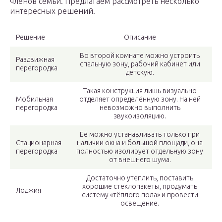
членов семьи. Предлагаем рассмотреть несколько
интересных решений.
Решение
Описание
Во второй комнате можно устроить
Раздвижная
спальную зону, рабочий кабинет или
перегородка
детскую.
Такая конструкция лишь визуально
Мобильная
отделяет определённую зону. На ней
перегородка
невозможно выполнить
звукоизоляцию.
Её можно устанавливать только при
Стационарная
наличии окна и большой площади, она
перегородка
полностью изолирует отдельную зону
от внешнего шума.
Достаточно утеплить, поставить
хорошие стеклопакеты, продумать
Лоджия
систему «тёплого пола» и провести
освещение.